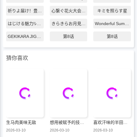
祈りよ届け！豊作祭ﾗｲﾌﾞ
心繋ぐ花火大会2022 -in淡路島-
キミを照らす星
はじける魅力!ﾚﾓﾝﾗｲﾌﾞ
きらきらお月見Night2022
Wonderful Summer Pool Live
GEKIKARA JIGOKU Fes
第8话
第8话
猜你喜欢
生马肉美味无敌
想用被赋予的技能挣钱和异国美女们一起嬉戏
喜欢汗味的半田同学正渴望品鉴
2026-03-10
2026-03-10
2026-03-10