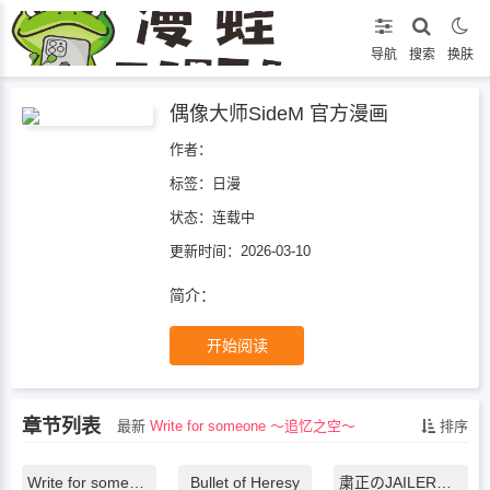
导航
搜索
换肤
偶像大师SideM 官方漫画
作者：
标签：
日漫
状态：
连载中
更新时间：2026-03-10
简介：
开始阅读
章节列表
最新
Write for someone ～追忆之空～
排序
Write for someone ～追忆之空～
Bullet of Heresy
粛正のJAILER～美味しいの料理と共に～