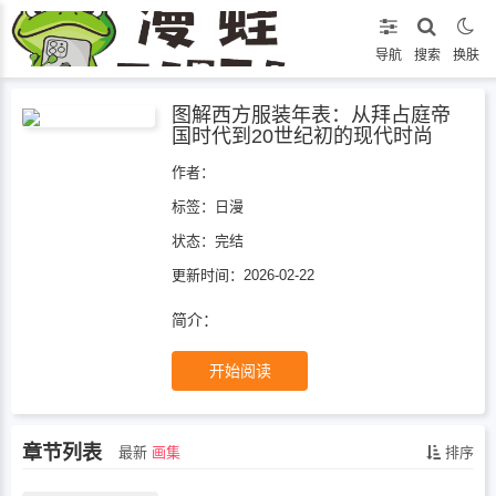
导航
搜索
换肤
图解西方服装年表：从拜占庭帝
国时代到20世纪初的现代时尚
作者：
标签：
日漫
状态：
完结
更新时间：2026-02-22
简介：
开始阅读
章节列表
最新
画集
排序